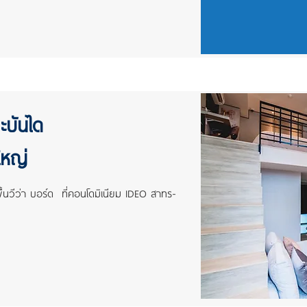
ะบันได
ใหญ่
พื้นวีว่า บอร์ด ที่คอนโดมิเนียม IDEO สาทร-
ท์