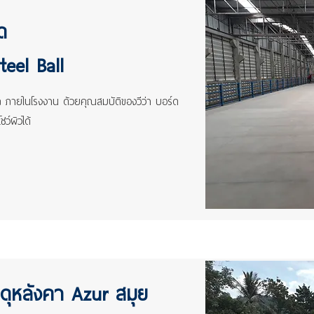
ด
eel Ball
นัก ภายในโรงงาน ด้วยคุณสมบัติของวีว่า บอร์ด
ชว์ผิวได้
สดุหลังคา Azur สมุย