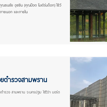
ธนชัย อุชชิน (คุณป๊อด โมเดิร์นด็อก) ใช้วี
ต่งภายนอก และภายใน
ก
ร้อยตำรวจสามพราน
้อยตำรวจ สามพราน จ.นครปฐม ใช้วีว่า บอร์ด