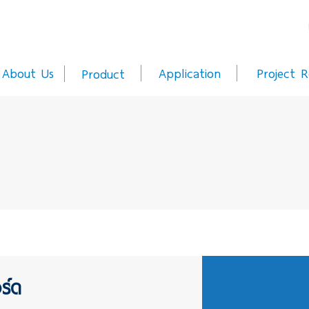
About Us
Application
Project R
Product
อร์ด