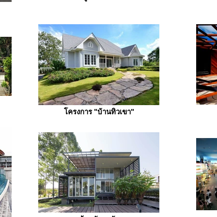
โครงการ "บ้านทิวเขา"