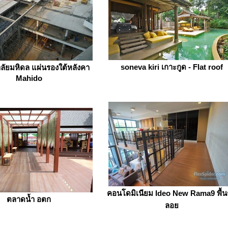
soneva kiri เกาะกูด - Flat roof
ลัยมหิดล แผ่นรองใต้หลังคา
Mahido
คอนโดมิเนียม Ideo New Rama9 พื้นช
ตลาดน้ำ อตก
ลอย