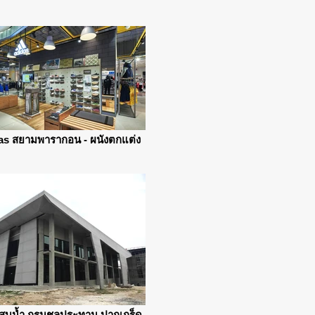
as สยามพารากอน - ผนังตกแต่ง
สูบน้ำ กรมชลประทาน ปากเกร็ด