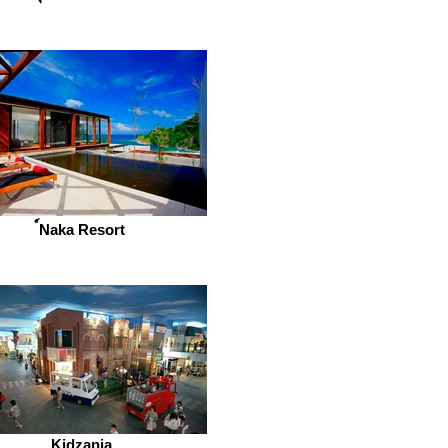
์Naka Resort
Kidzania