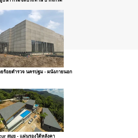
ายร้อยตำรวจ นครปฐม - ผนังภายนอก
ur สมุย - แผ่นรองใต้หลังคา