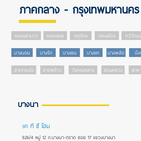
ภาคกลาง - กรุงเทพมหานคร
คลองสามวา
คลองเตย
จตุจักร
ดอนเมือง
ทวีวัฒ
บางบอน
บางรัก
บางเขน
บางแค
บางพลัด
บึงก
ลาดกระบัง
ลาดพร้าว
วังทองหลาง
สวนหลวง
สะพา
บางนา
เค ที ซี โฮม
926/4 หมู่ 12 ถ.บางนา-ตราด ซอย 17 แขวงบางนา