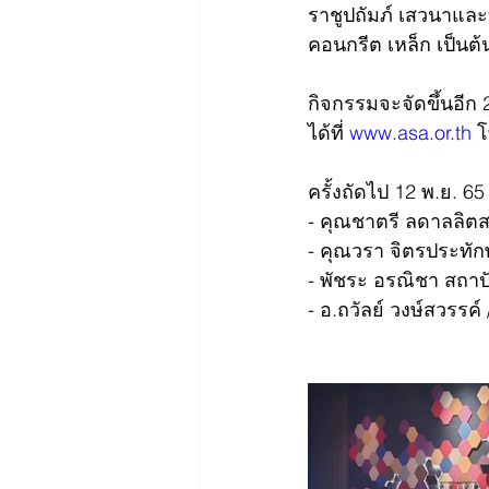
ราชูปถัมภ์ เสวนาและบ
คอนกรีต เหล็ก เป็น
กิจกรรมจะจัดขึ้นอีก 
ได้ที่ 
www.asa.or.th
 
ครั้งถัดไป 12 พ.ย. 6
- คุณชาตรี ลดาลลิตสกุ
- คุณวรา จิตรประทักษ
- พัชระ อรณิชา สถาป
- อ.ถวัลย์ วงษ์สวรร