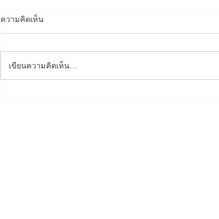
ความคิดเห็น
เขียนความคิดเห็น…
Dinner Talk กรรมาธิการ
อบรมข้อมูล
ภูมิภาคทักษิณ ศูนย์ 3 จังหวัด
ตั้งผลิตภัณฑ
ชายแดนใต้
สมุทรปรากา