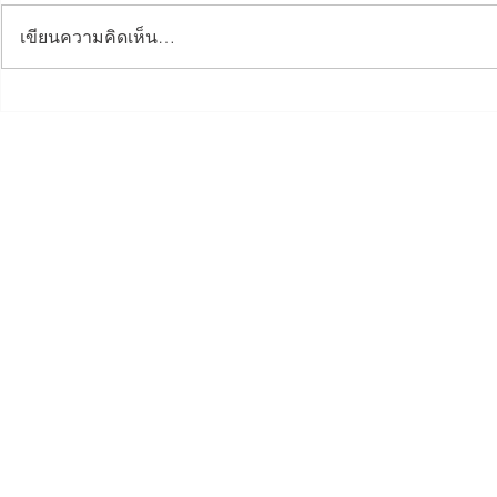
เขียนความคิดเห็น…
Dinner Talk กรรมาธิการ
อบรมข้อมูล
ภูมิภาคทักษิณ ศูนย์ 3 จังหวัด
ตั้งผลิตภัณฑ
ชายแดนใต้
สมุทรปรากา