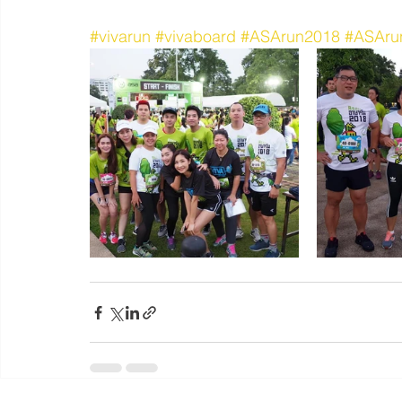
#vivarun
#vivaboard
#ASArun2018
#ASAru