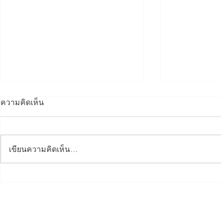
ความคิดเห็น
เขียนความคิดเห็น…
Dinner Talk กรรมาธิการ
อบรมข้อมูล
ภูมิภาคทักษิณ ศูนย์ 3 จังหวัด
ตั้งผลิตภัณฑ
ชายแดนใต้
สมุทรปรากา