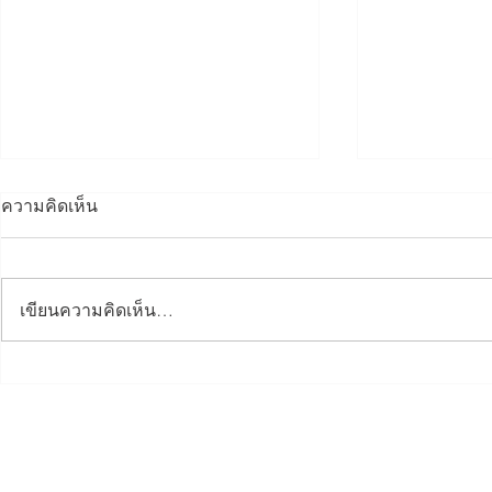
ความคิดเห็น
เขียนความคิดเห็น…
Dinner Talk กรรมาธิการ
อบรมข้อมูล
ภูมิภาคทักษิณ ศูนย์ 3 จังหวัด
ตั้งผลิตภัณฑ
ชายแดนใต้
สมุทรปรากา