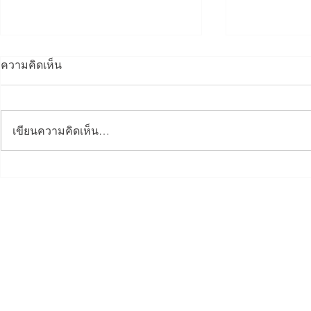
ความคิดเห็น
เขียนความคิดเห็น…
Dinner Talk กรรมาธิการ
อบรมข้อมูล
ภูมิภาคทักษิณ ศูนย์ 3 จังหวัด
ตั้งผลิตภัณฑ
ชายแดนใต้
สมุทรปรากา