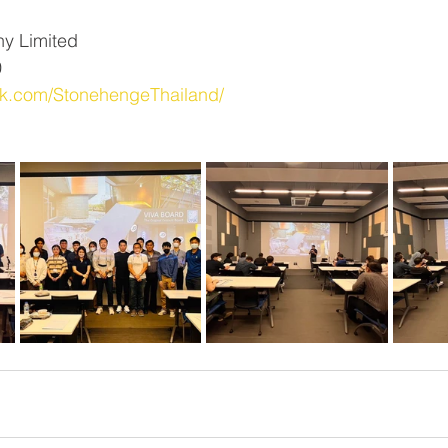
y Limited
0
ok.com/StonehengeThailand/