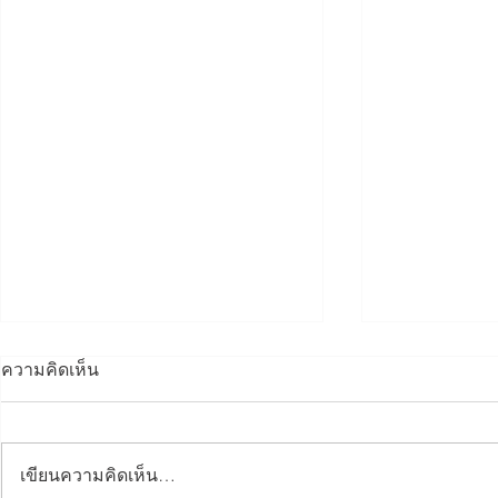
ความคิดเห็น
เขียนความคิดเห็น…