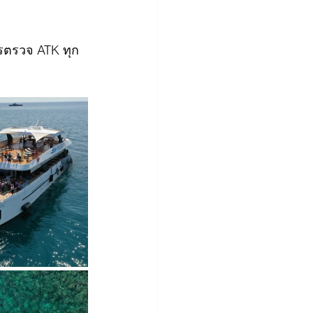
รตรวจ ATK ทุก