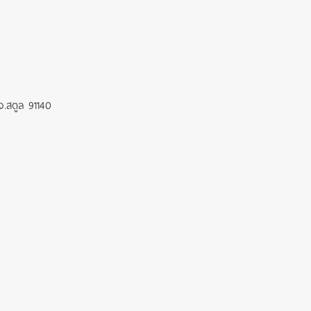
จ.
สตูล 91140