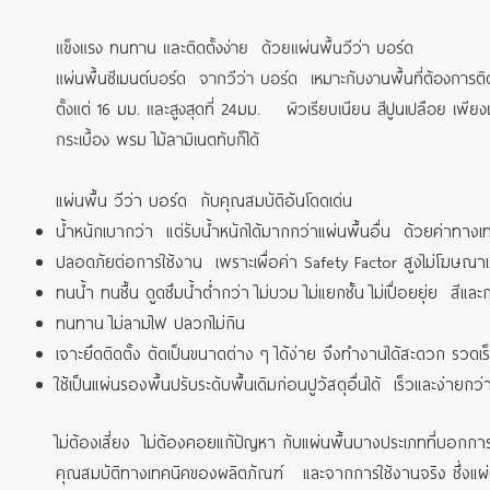
แข็งแรง ทนทาน และติดตั้งง่าย ด้วยแผ่นพื้นวีว่า บอร์ด
แผ่นพื้นซีเมนต์บอร์ด จากวีว่า บอร์ด เหมาะกับงานพื้นที่ต้องการต
ตั้งแต่ 16 มม. และสูงสุดที่ 24มม. ผิวเรียบเนียน สีปูนเปลือย เพียงเค
กระเบื้อง พรม ไม้ลามิเนตทับก็ได้
แผ่นพื้น วีว่า บอร์ด กับคุณสมบัติอันโดดเด่น
น้ำหนักเบากว่า แต่รับน้ำหนักได้มากกว่าแผ่นพื้นอื่น ด้วยค่าทางเท
ปลอดภัยต่อการใช้งาน เพราะเผื่อค่า Safety Factor สูงไม่โฆษณาเ
ทนน้ำ ทนชื้น ดูดซึมน้ำต่ำกว่า ไม่บวม ไม่แยกชั้น ไม่เปื่อยยุ่ย สีและก
ทนทาน ไม่ลามไฟ ปลวกไม่กิน
เจาะยึดติดตั้ง ตัดเป็นขนาดต่าง ๆ ได้ง่าย จึงทำงานได้สะดวก รวดเร
ใช้เป็นแผ่นรองพื้นปรับระดับพื้นเดิมก่อนปูวัสดุอื่นได้ เร็วและง่ายกว
ไม่ต้องเสี่ยง ไม่ต้องคอยแก้ปัญหา กับแผ่นพื้นบางประเภทที่บอกกา
คุณสมบัติทางเทคนิคของผลิตภัณฑ์ และจากการใช้งานจริง ซึ่งแผ่