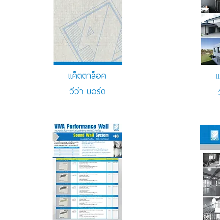
แค็ตตาล็อค
แ
วีว่า บอร์ด