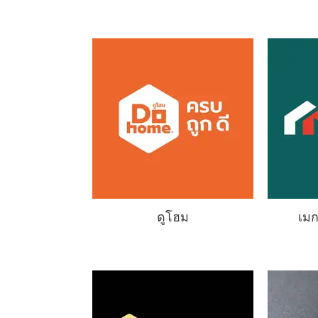
ดูโฮม
เม