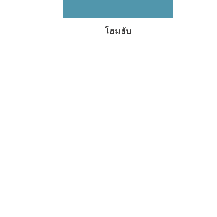
โฮมฮับ