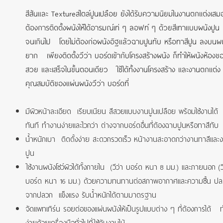
สีสันและ Textureสไตล์ปูนเปลือย ยังได้รับความนิยมในงานตกแต่งเส
ต้องการติดตั้งผนังให้ได้อารมณ์เท่ ๆ ลอฟท์ ๆ ด้วยสีเทาแบบผนังปูน 
จนเกินไป โดยไม่ต้องก่อผนังอิฐแล้วฉาบปูนทับ หรือทาสีปูน ลงบนผนัง
ยาก เพียงติดตั้งวีว่า บอร์ดเข้ากับโครงสร้างผนัง ก็ทำให้ผนังห้อง
สวย และเสร็จในขั้นตอนเดียว ใช้ได้ทั้งงานโครงสร้าง และงานตกแต
คุณสมบัติของแผ่นผนังวีว่า บอร์ดที่
มีผิวหน้าละเอียด เรียบเนียน สีสวยแบบงานปูนเปลือย พร้อมใช้งานได้
ทันที ทำงานง่ายและไวกว่า ต่างจากบอร์ดอื่นที่ต้องฉาบปูนหรือทาสีทับ
น้ำหนักเบา ติดตั้งง่าย สะดวกรวดเร็ว หน้างานสะอาดกว่างานทาสีแล
ปูน
ใช้งานผนังโชว์ผิวได้ทั้งภายใน (วีว่า บอร์ด หนา 8 มม.) และภายนอก (วี
บอร์ด หนา 16 มม.) ด้วยความทนทานต่อสภาพอากาศและความชื้น ปล
จากปลวก แข็งแรง รับน้ำหนักได้ตามมาตรฐาน
จัดแพทเทิร์น รอยต่อของแผ่นผนังให้เป็นรูปแบบต่าง ๆ ที่ต้องการได้