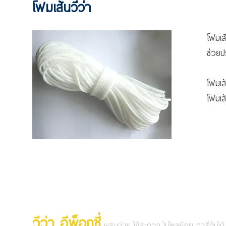
โฟมเส้นวีว่า
โฟมเส
ช่วยป
โฟม
โฟ
วีว่า อีพ็อกซี่
ผสมง่าย ใช้สะดวก ไม่ไหลย้อย ทาสีทับได