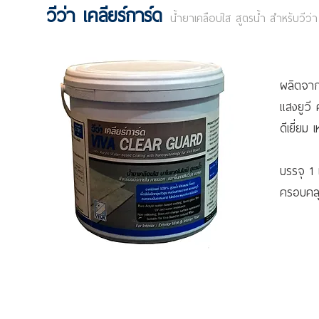
วีว่า เคลียร์การ์ด
น้ำยาเคลือบใส สูตรน้ำ สำหรับวีว่า
ผลิตจาก
แสงยูวี 
ดีเยี่ยม
บรรจุ 1
ครอบคลุม