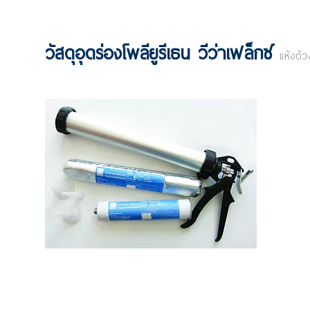
วัสดุอุดร่องโพลียูรีเธน วีว่าเฟล็กซ์
แห้งตั