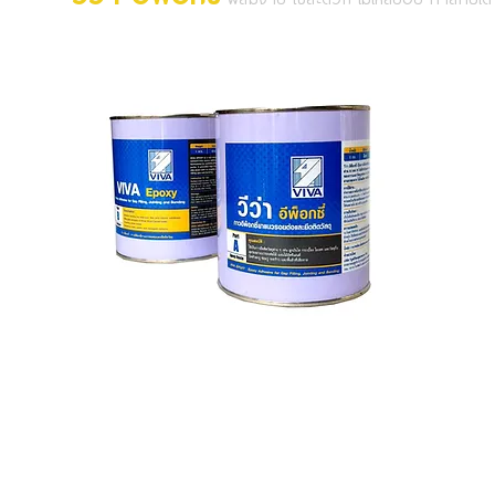
ก
เ
1
น