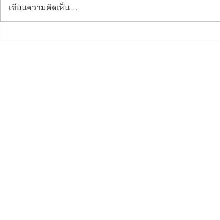
เขียนความคิดเห็น…
Dinner Talk กรรมาธิการ
อบรมข้อมูล
ภูมิภาคทักษิณ ศูนย์ 3 จังหวัด
ตั้งผลิตภัณฑ
ชายแดนใต้
สมุทรปรากา